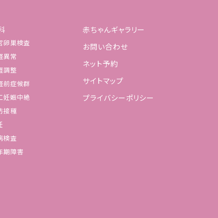
科
赤ちゃんギャラリー
宮卵巣検査
お問い合わせ
経異常
ネット予約
経調整
サイトマップ
経前症候群
工妊娠中絶
プライバシーポリシー
防接種
妊
病検査
年期障害