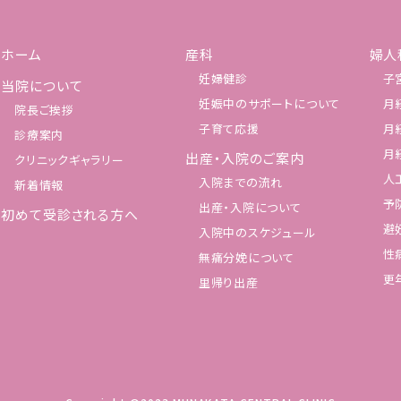
ホーム
産科
婦人
妊婦健診
子
当院について
妊娠中のサポートについて
月
院長ご挨拶
子育て応援
月
診療案内
月
出産・入院のご案内
クリニックギャラリー
人
入院までの流れ
新着情報
予
出産・入院について
初めて受診される方へ
避
入院中のスケジュール
性
無痛分娩について
更
里帰り出産