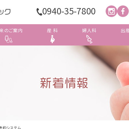
0940-35-7800
来のご案内
産 科
婦人科
出
ックギャラリー
新着情報
妊婦健診
妊娠中のサポートについて
入
出
新着情報
ト予約システム